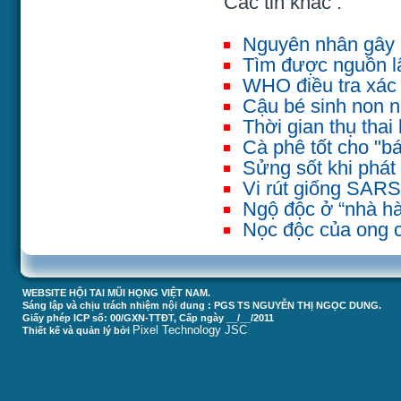
Các tin khác :
Nguyên nhân gây 
Tìm được nguồn lâ
WHO điều tra xác
Cậu bé sinh non n
Thời gian thụ thai 
Cà phê tốt cho "bá
Sửng sốt khi phát 
Vi rút giống SAR
Ngộ độc ở “nhà hàn
Nọc độc của ong có
WEBSITE HỘI TAI MŨI HỌNG VIỆT NAM.
Sáng lập và chịu trách nhiệm nội dung : PGS TS NGUYỄN THỊ NGỌC DUNG.
Giấy phép ICP số: 00/GXN-TTĐT, Cấp ngày __/__/2011
Pixel Technology JSC
Thiết kế và quản lý bởi