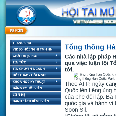
TRANG CHỦ
Tổng thống Hàn
VIDEO HỘI NGHỊ TMH HN
Các nhà lập pháp H
GIỚI THIỆU HỘI
qua việc luận tội 
TIN TỨC
tới.
TIN CHUYÊN NGÀNH
HỘI THẢO - HỘI NGHỊ
Tổng thống Hàn Quốc Park G
KHOA HOC KỸ THUẬT
Theo AFP, ngày càng
ĐĂNG KÝ HỘI VIÊN
Quốc lên tiếng ủng 
LIÊN HỆ
của phe đối lập. Bà P
DANH SÁCH BỆNH VIỆN
quốc gia và hành vi
Soon Sil.