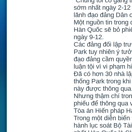
“Chúng tôi cố gắng t
sớm nhất ngày 2-12 
lãnh đạo đảng Dân c
Một nguồn tin trong
Hàn Quốc sẽ bỏ phiế
ngày 9-12.
Các đảng đối lập trư
Park tuy nhiên ý tư
đạo đảng cầm quyền 
luận tội vì vi phạm h
Đã có hơn 30 nhà lậ
thống Park trong khi
này được thông qua
Nhưng thậm chí tro
phiếu để thông qua v
Tòa án Hiến pháp Hà
Trong một diễn biến
hành lục soát Bộ Tài