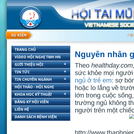
KH
TRANG CHỦ
Nguyên nhân g
VIDEO HỘI NGHỊ TMH HN
Theo
healthday.com
GIỚI THIỆU HỘI
sức khỏe mọi người
TIN TỨC
ngủ ở trẻ em
: sợ bó
TIN CHUYÊN NGÀNH
hoặc lo lắng về trườ
HỘI THẢO - HỘI NGHỊ
lớn trong cuộc sống
KHOA HOC KỸ THUẬT
trường ngủ không th
ĐĂNG KÝ HỘI VIÊN
người trên một chiếc
LIÊN HỆ
DANH SÁCH BỆNH VIỆN
http://www.thanhnie