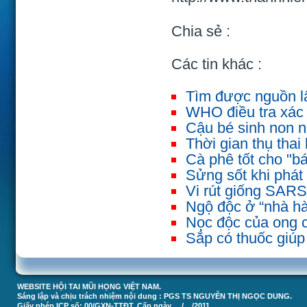
Chia sẻ :
Các tin khác :
Tìm được nguồn lâ
WHO điều tra xác
Cậu bé sinh non n
Thời gian thụ thai 
Cà phê tốt cho "bá
Sửng sốt khi phát 
Vi rút giống SAR
Ngộ độc ở “nhà hàn
Nọc độc của ong có
Sắp có thuốc giúp 
WEBSITE HỘI TAI MŨI HỌNG VIỆT NAM.
Sáng lập và chịu trách nhiệm nội dung : PGS TS NGUYỄN THỊ NGỌC DUNG.
Giấy phép ICP số: 00/GXN-TTĐT, Cấp ngày __/__/2011