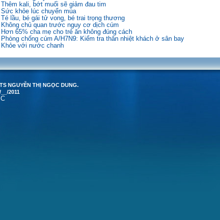
Thêm kali, bớt muối sẽ giảm đau tim
Sức khỏe lúc chuyển mùa
Té lầu, bé gái tử vong, bé trai trọng thương
Không chủ quan trước nguy cơ dịch cúm
Hơn 65% cha mẹ cho trẻ ăn không đúng cách
Phòng chống cúm A/H7N9: Kiểm tra thân nhiệt khách ở sân bay
Khỏe với nước chanh
PGS TS NGUYỄN THỊ NGỌC DUNG.
/__/2011
SC