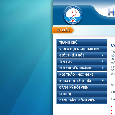
TRANG CHỦ
C
VIDEO HỘI NGHỊ TMH HN
Th
GIỚI THIỆU HỘI
nử
đa
TIN TỨC
mở
về
TIN CHUYÊN NGÀNH
ng
ph
HỘI THẢO - HỘI NGHỊ
KHOA HOC KỸ THUẬT
T
ht
ĐĂNG KÝ HỘI VIÊN
Ch
LIÊN HỆ
Cá
DANH SÁCH BỆNH VIỆN