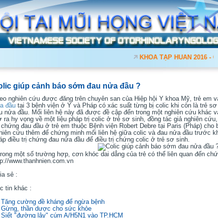
KHÓA TẬP HUẤN 2016 - Cập 
olic giúp cảnh báo sớm đau nửa đầu ?
eo nghiên cứu được đăng trên chuyên san của Hiệp hội Y khoa Mỹ, trẻ em và
a đầu
tại 3 bệnh viện ở Ý và Pháp có xác suất từng bị colic khi còn là trẻ s
u nửa đầu. Mối liên hệ này đã được đề cập đến trong một nghiên cứu khác 
 ra hy vọng về một liệu pháp trị colic ở trẻ sơ sinh, đồng tác giả nghiên cứu,
 chứng đau đầu ở trẻ em thuộc Bệnh viện Robert Debre tại Paris (Pháp) cho b
hiên cứu thêm để chứng minh mối liên hệ giữa colic và đau nửa đầu trước 
áp điều trị chứng đau nửa đầu để điều trị chứng colic ở trẻ sơ sinh.
rong một số trường hợp, cơn khóc dai dẳng của trẻ có thể liên quan đến ch
tp://www.thanhnien.com.vn
ia sẻ :
c tin khác :
Tăng cường đề kháng để ngừa bệnh
Gừng, thần dược cho sức khỏe
Siết "đường lây" cúm A/H5N1 vào TP.HCM