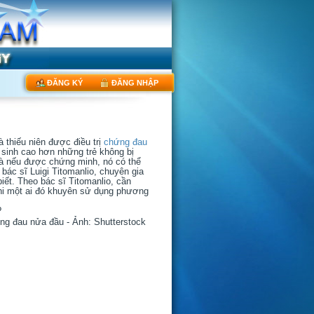
nhật kiến thức tổng quát Tai-Mũi-Họng”
2016 - 4th HEAD & NECK (3
ĐĂNG KÝ
ĐĂNG NHẬP
 thiếu niên được điều trị
chứng đau
ơ sinh cao hơn những trẻ không bị
và nếu được chứng minh, nó có thể
 bác sĩ Luigi Titomanlio, chuyên gia
iết. Theo bác sĩ Titomanlio, cần
khi một ai đó khuyên sử dụng phương
ứng đau nửa đầu - Ảnh: Shutterstock