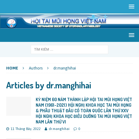
HOME
Authors
dr.manghihai
Articles by
dr.manghihai
KỶ NIỆM 60 NĂM THÀNH LẬP HỘI TAI MŨI HỌNG VIỆT
NAM (1961-2021) HỘI NGHỊ KHOA HỌC TAI MŨI HỌNG
& PHẪU THUẬT ĐẦU CỔ TOÀN QUỐC LẦN THỨ XXV
HỘI NGHỊ KHOA HỌC ĐIỀU DƯỠNG TAI MŨI HỌNG VIỆT
NAM LẦN THỨ VI
11 Tháng Bảy, 2022
dr.manghihai
0