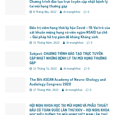
Chương trình đào tạo trực tuyến cập nhật bệnh lý
tai mũi họng thường gặp
8 Tháng Bảy, 2022
dr.manghihai
0
Điều trị viêm họng thời kỳ hậu Covid – 19; Vai trò của
sát khuẩn miệng họng và viên ngậm NSAID tại chỗ
– Giải pháp hỗ trợ giảm đề kháng Kháng sinh.
31 Tháng Năm, 2022
dr.manghihai
0
Subject: CHƯƠNG TRÌNH ĐÀO TẠO TRỰC TUYẾN:
CẬP NHẬT NHỮNG BỆNH LÝ TAI MŨI HỌNG THƯỜNG
GẶP
13 Tháng Tư, 2022
dr.manghihai
0
The 8th ASEAN Academy of Neuro-Otology and
Audiology Congress 2020
17 Tháng Một, 2022
dr.manghihai
0
HỘI NGHỊ KHOA HỌC TAI MŨI HỌNG VÀ PHẪU THUẬT
ĐẦU CỔ TOÀN QUỐC LẦN THỨ XXIV – HỘI NGHỊ KHOA
HỌC ĐIỀU DƯỠNG TAI MŨI HỌNG VIỆT NAM LẦN THỨ