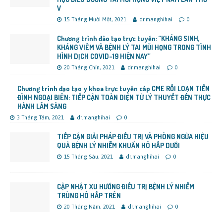
V
15 Tháng Mười Một, 2021
dr.manghihai
0
Chương trình đào tạo trực tuyến: “KHÁNG SINH,
KHÁNG VIÊM VÀ BỆNH LÝ TAI MŨI HỌNG TRONG TÌNH
HÌNH DỊCH COVID-19 HIỆN NAY”
20 Tháng Chín, 2021
dr.manghihai
0
Chương trình đạo tạo y khoa trực tuyến cấp CME RỐI LOẠN TIỀN
ĐÌNH NGOẠI BIÊN: TIẾP CẬN TOÀN DIỆN TỪ LÝ THUYẾT ĐẾN THỰC
HÀNH LÂM SÀNG
3 Tháng Tám, 2021
dr.manghihai
0
TIẾP CẬN GIẢI PHÁP ĐIỀU TRỊ VÀ PHÒNG NGỪA HIỆU
QUẢ BỆNH LÝ NHIỄM KHUẨN HÔ HẤP DƯỚI
15 Tháng Sáu, 2021
dr.manghihai
0
CẬP NHẬT XU HƯỚNG ĐIỀU TRỊ BỆNH LÝ NHIỄM
TRÙNG HÔ HẤP TRÊN
20 Tháng Năm, 2021
dr.manghihai
0