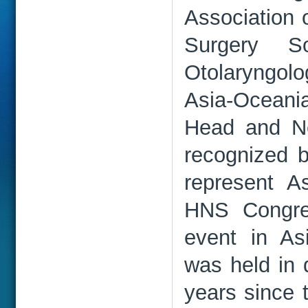
Association 
Surgery So
Otolaryngolog
Asia-Oceania
Head and Ne
recognized b
represent A
HNS Congres
event in As
was held in d
years since t