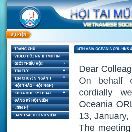
TRANG CHỦ
14TH ASIA-OCEANIA ORL-HNS 
VIDEO HỘI NGHỊ TMH HN
GIỚI THIỆU HỘI
Dear Colleag
TIN TỨC
On behalf o
TIN CHUYÊN NGÀNH
HỘI THẢO - HỘI NGHỊ
cordially 
KHOA HOC KỸ THUẬT
ĐĂNG KÝ HỘI VIÊN
Oceania ORL
LIÊN HỆ
13, January,
DANH SÁCH BỆNH VIỆN
The meeting 