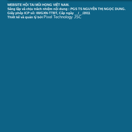
WEBSITE HỘI TAI MŨI HỌNG VIỆT NAM.
Sáng lập và chịu trách nhiệm nội dung : PGS TS NGUYỄN THỊ NGỌC DUNG.
Giấy phép ICP số: 00/GXN-TTĐT, Cấp ngày __/__/2011
Pixel Technology JSC
Thiết kế và quản lý bởi