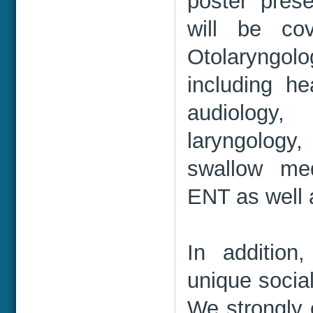
poster prese
will be co
Otolaryng
including he
audiology,
laryngolog
swallow med
ENT as well 
In addition
unique socia
We strongly 