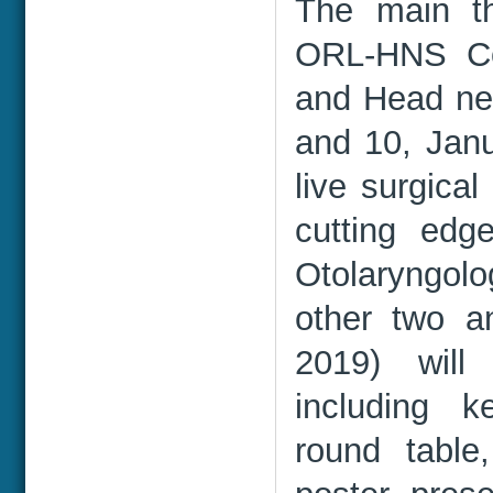
The main t
ORL-HNS Co
and Head nec
and 10, Janu
live surgica
cutting edg
Otolaryngol
other two a
2019) will
including k
round table